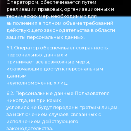
Оператором, обеспечивается путем
реализации правовых, организационных и
технических мер, необходимых для
выполнения в полном объеме требований
действующего законодательства в области
защиты персональных данных.
6.1. Оператор обеспечивает сохранность
персональных данных и
принимает все возможные меры,
исключающие доступ к персональным
данным
неуполномоченных лиц.
6.2. Персональные данные Пользователя
никогда, ни при каких
условиях не будут переданы третьим лицам,
за исключением случаев, связанных с
исполнением действующего
законодательства.